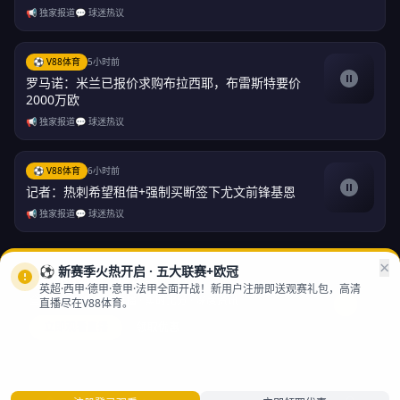
📢 独家报道
💬 球迷热议
⚽ V88体育
5小时前
罗马诺：米兰已报价求购布拉西耶，布雷斯特要价
2000万欧
📢 独家报道
💬 球迷热议
⚽ V88体育
6小时前
记者：热刺希望租借+强制买断签下尤文前锋基恩
📢 独家报道
💬 球迷热议
×
⚽ 新赛季火热开启 · 五大联赛+欧冠
⚽ V88体育 · 足球第一站
英超·西甲·德甲·意甲·法甲全面开战！新用户注册即送观赛礼包，高清
全球足球赛事高清直播 · 实时比分 · 深度资讯
直播尽在V88体育。
立即观看直播
领取优惠