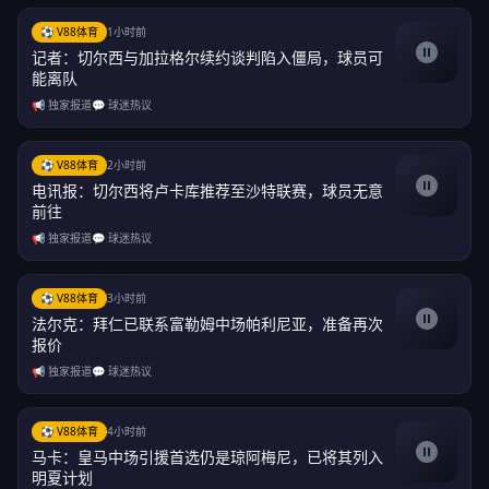
⚽ V88体育
1小时前
记者：切尔西与加拉格尔续约谈判陷入僵局，球员可
能离队
📢 独家报道
💬 球迷热议
⚽ V88体育
2小时前
电讯报：切尔西将卢卡库推荐至沙特联赛，球员无意
前往
📢 独家报道
💬 球迷热议
⚽ V88体育
3小时前
法尔克：拜仁已联系富勒姆中场帕利尼亚，准备再次
报价
📢 独家报道
💬 球迷热议
⚽ V88体育
4小时前
马卡：皇马中场引援首选仍是琼阿梅尼，已将其列入
明夏计划