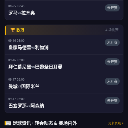
08-25 02:45
未开赛
罗马
拉齐奥
vs
🏆 欧冠
4 场比赛
09-16 03:00
未开赛
皇家马德里
利物浦
vs
09-16 03:00
未开赛
拜仁慕尼黑
巴黎圣日耳曼
vs
09-17 03:00
未开赛
曼城
国际米兰
vs
09-17 03:00
未开赛
巴塞罗那
阿森纳
vs
📰 足球资讯 · 转会动态 & 赛场内外
更多资讯 >